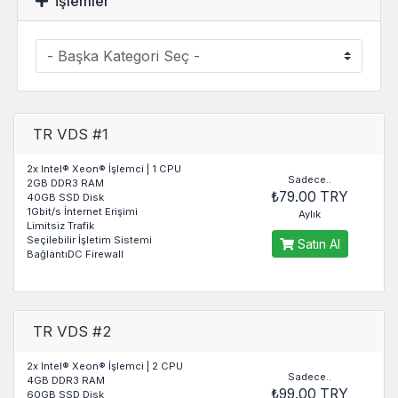
İşlemler
TR VDS #1
2x Intel® Xeon® İşlemci | 1 CPU
Sadece..
2GB DDR3 RAM
₺79.00 TRY
40GB SSD Disk
1Gbit/s İnternet Erişimi
Aylık
Limitsiz Trafik
Seçilebilir İşletim Sistemi
Satın Al
BağlantıDC Firewall
TR VDS #2
2x Intel® Xeon® İşlemci | 2 CPU
Sadece..
4GB DDR3 RAM
₺99.00 TRY
60GB SSD Disk