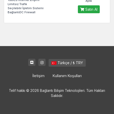
1Gbit/s İnternet Erişimi
Aylık
Limitsiz Trafik
Seçilebilir İşletim Sistemi
Satın Al
BağlantıDC Firewall
Türkçe / ₺ TRY
İletişim
Kullanım Koşulları
Telif hakkı © 2026 Bağlantı Bilişim Teknolojileri. Tüm Hakları
Saklıdır.